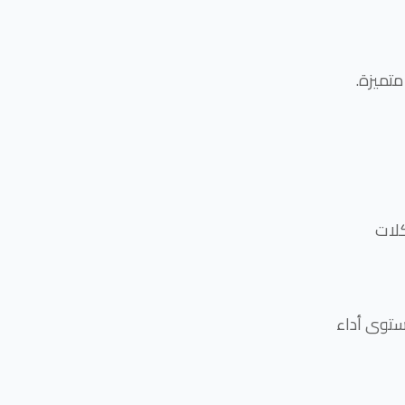
.إعداد مهندسين في التخصصات الهندسية معتمدين ومؤهلين بمستويات معرفية متميزة
كلات
ستوى أداء